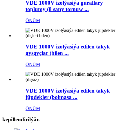
VDE 1000V izolýasiýa gurallary
toplumy (8 sany tornuw ...
ÖNÜM
VDE 1000V izolýasiýa edilen takyk
gysgyçlar (bilen ...
ÖNÜM
VDE 1000V izolýasiýa edilen takyk
jüpdekler (bolmasa ...
ÖNÜM
kepillendirilýär.