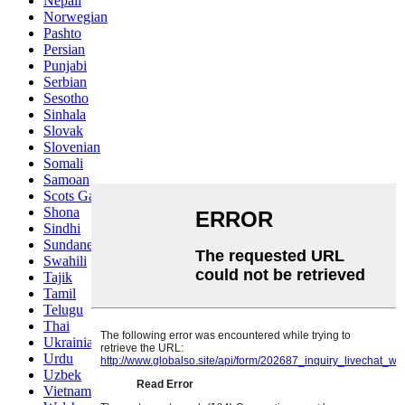
Nepali
Norwegian
Pashto
Persian
Punjabi
Serbian
Sesotho
Sinhala
Slovak
Slovenian
Somali
Samoan
Scots Gaelic
Shona
Sindhi
Sundanese
Swahili
Tajik
Tamil
Telugu
Thai
Ukrainian
Urdu
Uzbek
Vietnamese