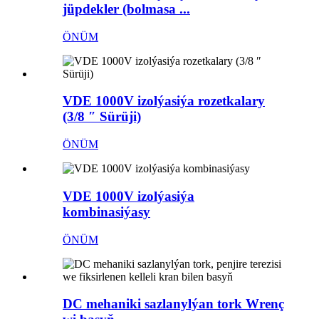
jüpdekler (bolmasa ...
ÖNÜM
VDE 1000V izolýasiýa rozetkalary
(3/8 ″ Sürüji)
ÖNÜM
VDE 1000V izolýasiýa
kombinasiýasy
ÖNÜM
DC mehaniki sazlanylýan tork Wrenç