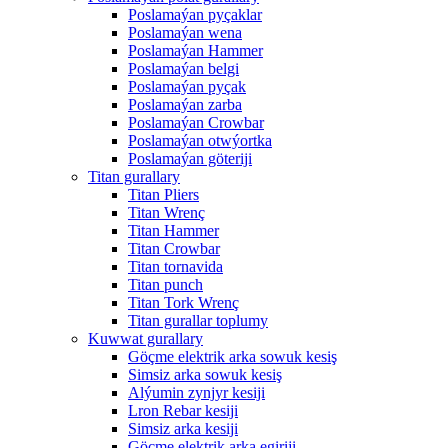
Poslamaýan pyçaklar
Poslamaýan wena
Poslamaýan Hammer
Poslamaýan belgi
Poslamaýan pyçak
Poslamaýan zarba
Poslamaýan Crowbar
Poslamaýan otwýortka
Poslamaýan göteriji
Titan gurallary
Titan Pliers
Titan Wrenç
Titan Hammer
Titan Crowbar
Titan tornavida
Titan punch
Titan Tork Wrenç
Titan gurallar toplumy
Kuwwat gurallary
Göçme elektrik arka sowuk kesiş
Simsiz arka sowuk kesiş
Alýumin zynjyr kesiji
Lron Rebar kesiji
Simsiz arka kesiji
Göçme elektrik arka egiriji