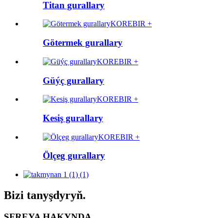
Titan gurallary
KOREBIR +
Götermek gurallary
KOREBIR +
Güýç gurallary
KOREBIR +
Kesiş gurallary
KOREBIR +
Ölçeg gurallary
Bizi tanyşdyryň.
SFREYA HAKYNDA