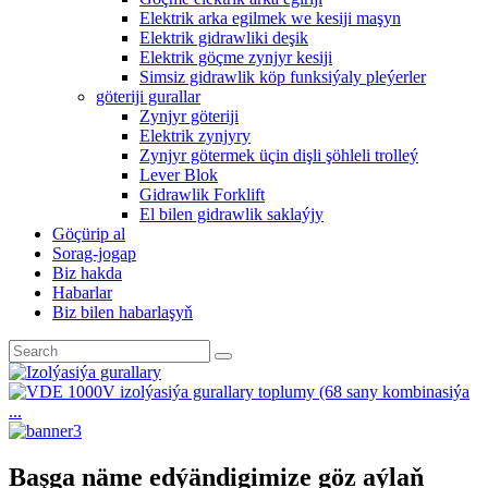
Elektrik arka egilmek we kesiji maşyn
Elektrik gidrawliki deşik
Elektrik göçme zynjyr kesiji
Simsiz gidrawlik köp funksiýaly pleýerler
göteriji gurallar
Zynjyr göteriji
Elektrik zynjyry
Zynjyr götermek üçin dişli şöhleli trolleý
Lever Blok
Gidrawlik Forklift
El bilen gidrawlik saklaýjy
Göçürip al
Sorag-jogap
Biz hakda
Habarlar
Biz bilen habarlaşyň
Başga näme edýändigimize göz aýlaň