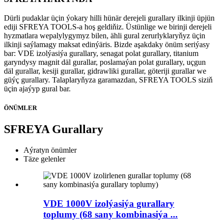
Dürli pudaklar üçin ýokary hilli hünär derejeli gurallary ilkinji üpjün
ediji SFREYA TOOLS-a hoş geldiňiz. Üstünlige we birinji derejeli
hyzmatlara wepalylygymyz bilen, ähli gural zerurlyklaryňyz üçin
ilkinji saýlamagy maksat edinýäris. Bizde aşakdaky önüm seriýasy
bar: VDE izolýasiýa gurallary, senagat polat gurallary, titanium
garyndysy magnit däl gurallar, poslamaýan polat gurallary, uçgun
däl gurallar, kesiji gurallar, gidrawliki gurallar, göteriji gurallar we
güýç gurallary. Talaplaryňyza garamazdan, SFREYA TOOLS siziň
üçin ajaýyp gural bar.
ÖNÜMLER
SFREYA Gurallary
Aýratyn önümler
Täze gelenler
VDE 1000V izolýasiýa gurallary
toplumy (68 sany kombinasiýa ...