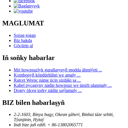
MAGLUMAT
Sorag-jogap
Biz hakda
Göçürip al
Iň soňky habarlar
Mri howpsuzlyk gurallarynyň modda ähmiýeti ...
Kombonyň köpdürlüligi we amaly ...
Ratçet Wrenç näme üçin sizdäki şa ...
Kabel pyçagyny nädip howpsuz we täsirli ulanmaly ...
Dogry ölçeg torky nädip saýlamaly ...
BIZ bilen habarlaşyň
2-2-1603, Binya bagy, Okean şäheri, Binhai täze sebiti,
Týanjinin, Hytaý
Indi bize jaň ediň: + 86-13802065771