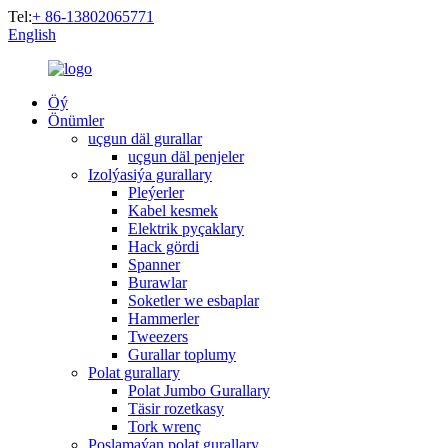
Tel:
+ 86-13802065771
English
Öý
Önümler
uçgun däl gurallar
uçgun däl penjeler
Izolýasiýa gurallary
Pleýerler
Kabel kesmek
Elektrik pyçaklary
Hack gördi
Spanner
Burawlar
Soketler we esbaplar
Hammerler
Tweezers
Gurallar toplumy
Polat gurallary
Polat Jumbo Gurallary
Täsir rozetkasy
Tork wrenç
Poslamaýan polat gurallary