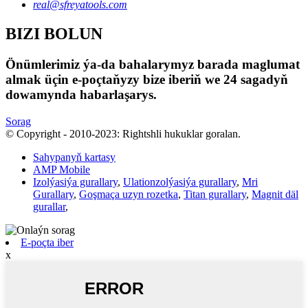
real@sfreyatools.com
BIZI BOLUN
Önümlerimiz ýa-da bahalarymyz barada maglumat
almak üçin e-poçtaňyzy bize iberiň we 24 sagadyň
dowamynda habarlaşarys.
Sorag
© Copyright - 2010-2023: Rightshli hukuklar goralan.
Sahypanyň kartasy
AMP Mobile
Izolýasiýa gurallary
,
Ulationzolýasiýa gurallary
,
Mri
Gurallary
,
Goşmaça uzyn rozetka
,
Titan gurallary
,
Magnit däl
gurallar
,
E-poçta iber
x